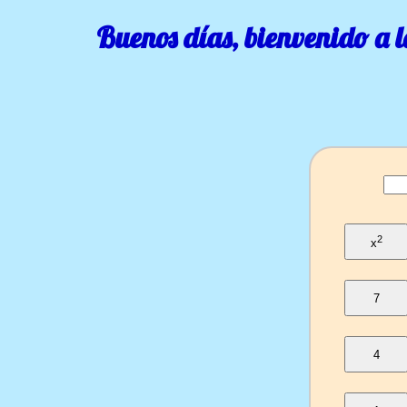
Buenos días, bienvenido a
2
x
7
4